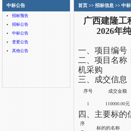
中标公告
首页
>>
招标信息
>>
中标
招标预告
广西建隆工
招标公告
2026
中标公告
变更公告
一、项目编号
其他公告
二、项目名称
机采购
三、成交
信息
序号
成交金额
1
110000.00元
四、
主要标的
序
标的的名称