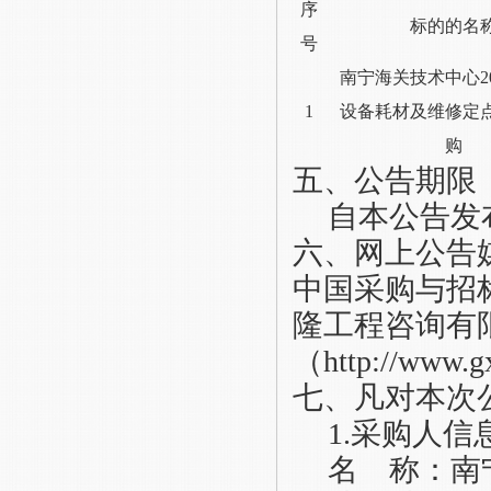
序
标的的名
号
南宁海关技术中心
1
设备耗材及维修定
购
五、
公告期限
自本公告发
六
、
网上公告
中国采购与招
隆工程咨询有
（http://www.g
七、
凡对本次
1.
采购人信
名
称：
南