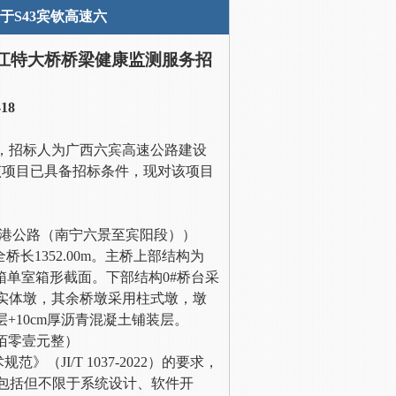
于S43宾钦高速六
郁江特大桥桥梁健康监测服务招
18
务，招标人为广西六宾高速公路建设
该项目已具备招标条件，现对该项目
州港公路（南宁六景至宾阳段））
桥长1352.00m。主桥上部结构为
单箱单室箱形截面。下部结构0#桥台采
墩采用实体墩，其余桥墩采用柱式墩，墩
层+10cm厚沥青混凝土铺装层。
陆佰零壹元整）
术规范》（
JI/T 1037-2022）
的要求，
容包括但不限于系统设计、软件开