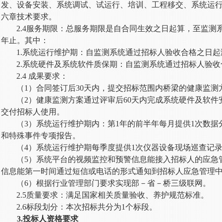
发、设备安装、系统调试、试运行、培训、工程移交、系统运
六章技术要求。
2.4服务期限：总服务期限是自合同生效之日起算，至监测
年止。其中：
1.系统运行维护期：自监测系统通过招标人验收合格之日起
2.系统硬件及系统软件质保期：自监测系统通过招标人验
2.4 成果要求：
（
1）合同签订后30天内，提交招标范围内桥梁的健康监
（
2）健康监测方案通过评审后60天内完成系统硬件及软
交付
招标人
使用
。
（
3）系统运行维护期内：第1年的前半年每月提供1次数
和特殊事件专项报告。
（
4）系统运行维护期每季度提供1次仪器设备现场巡查记
（
5）系统平台的视频监控和预警信息能接入招标人的应急
信息能第一时间通过短信或电话的形式通知到招标人应急管理
（
6）根据行业管理部门要求实现部－省－桥三级联网。
2.5质量要求：满足国家相关质量验收、养护规范标准。
2.6标段划分：本次招标共分为1个标段。
3.投标人资格要求