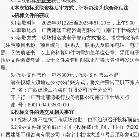
3.5本次招标
不接受
联合体投标。
4.本次招标采取资格后审方式，评标办法为综合评估法。
5.招标文件的获取
5.1获取时间：2025年8月22日至2025年8月29日，上午9:00－1
5.2获取地点：广西建隆工程咨询有限公司（
南宁市壮锦大
5.3获取方式：现场报名或电子邮箱方式报名。提交报名资
（注明项目名称、项目编号、联系人、联系人及联系电话、电
照；③资质证书；以上资料复印件均需加盖单位公章。采用电
招标文件缴费凭证，应于文件发售时间截止前将报名资料发送
理。
5.4招标文件售价：每本300元，招标文件售后不退。
潜在投标人须通过公对公转账方式，将文件费转至以下账
户
名：广西建隆工程咨询有限公司南宁分公司
开户行：广西北部湾银行股份有限公司南宁市壮锦支行
账
号：
8001 0949 3600 010
6.投
标文件的递交
及相关事宜
6
.1
招标人将不组织工程现场踏勘，也不组织召开投标预备
6.2投标文件递交的截止时间（投标截止时间，下同）为2025
广西建隆工程咨询有限公司（南宁市壮锦大道31号云顶印象4层