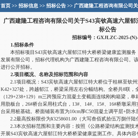
首页
>>
招标信息
>>
招标公告
>> 广西建隆工程咨询有限公司关
广西建隆工程咨询有限公司关于
S43宾钦高速六屋
标
公告
招标编号：
GXJLZC-2025-(N)-
1.招标条件
本招标项目
S43宾钦高速六屋郁江特大桥桥梁健康监测服
发展有限公司，招标代理机构为广西建隆工程咨询有限公司。
进行公开招标。
2.项目概况、名称及招标范围和内容
2.1项目概况：S43宾钦高速六屋郁江特大桥位于桂林至钦
K42+327处，跨越郁江，桥梁采用左右分幅结构。全桥共8联，全
（129+238+129）m三跨预应力混凝土变截面连续刚构箱梁，
用肋板台，26#桥台采用柱式台，13#、14#、15#、16#桥
台采用桩基础。桥面铺装布置为10cm厚C50混凝土调平层+防水
2.2最高投标限价为¥3258601.00（大写叁佰贰拾伍万捌仟
2.3本次招标范围和主要内容：按照
《公路桥梁结构监测技
开展
S43宾钦高速六屋郁江特大桥桥梁健康监测工作。具体内