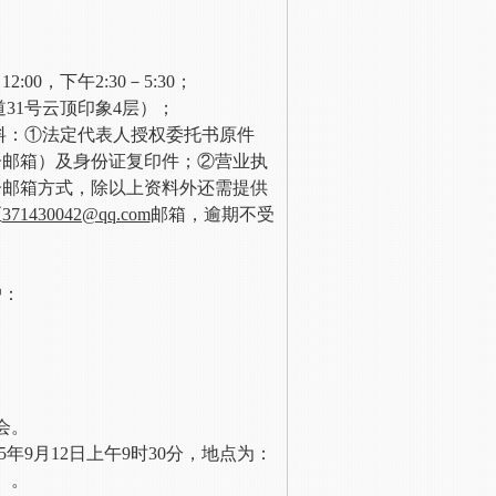
2:00，下午2:30－5:30；
道
31号云顶印象4层
）；
料：①法定代表人授权委托书原件
子邮箱）及身份证复印件；②营业执
子邮箱方式，除以上资料外还需提供
至
371430042@qq.com
邮箱，逾期不受
户：
会。
年9月12日上午9时30分，地点为：
）。