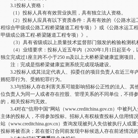
3.1投标人资格：
（
1）投标人具有有效营业执照，具有独立法人资格。
（
2）投标人应具有以下资质条件：具有有效的《公路水运
程综合甲级或公路工程桥梁隧道工程专项）》或《公路水运工程
甲级或公路工程-桥梁隧道工程专项）》。
（
3）具有省级或以上质量技术监督部门颁发的检验检测机
（
4）业绩要求：投标人近五年内（2020年1月1日起至今
独立完成过1座主跨不小于250 m及以上大桥桥梁健康监测项目
注：完成是指桥梁健康监测系统完成现场建设。
3.2
投标人或其法定代表人、拟委任的项目负责人在近三年
贿犯罪行为、受贿犯罪行为。
3.3
与招标人存在利害关系可能影响招标公正性的法人、其
位负责人为同一人或者存在控股、管理关系的不同单位，不得
的，相关投标均无效。
3.4
对在
“信用中国”网站（www.creditchina.gov.c
主体的投标人，不得参加投标。招标人有权核查投标人信用情况
站（www.creditchina.gov.cn）查询发现被列入失信被执
投标将被否决；若在签订合同前发现中标候选人存在前述情况