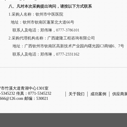
八、
凡对本次采购提出询问，请按以下方式联系
1.采购人名称：
钦州市中医医院
地址：
钦州市钦南区蓬莱北大道
66号
联系人及电话：
郑伟琳
，
0777-3786101
2.采购代理机构名称：
广西建隆工程咨询有限公司
地址：广西钦州市钦南区高新技术产业园内曙光园
C3商铺6、7号
联系人及电话：郑伟琳
，
0777-2331162
宁市竹溪大道青湖中心1301室
5345232
传真：0771-5345232
关于我们
成功案例
供应商
l666@126.com
邮编：530021