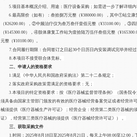
5.项目基本概况介绍、用途：
医疗设备采购
；
如需进一步了解详细内
6.
最高限价（如有）：
叁拾捌万元整
（
¥
380000
.00）
，
其中
①站立康
（
¥
26200
.00）
，
②中频治疗仪
为叁万叁仟壹佰元整
（
¥
33100
.00）
，
③四
（
¥
145300
.00）
，
④肢体康复工作站为壹拾陆万伍仟叁佰元整
（
¥
165300
.
元整
（
¥
10100
.00）
。
7.
合同履行期限：合同签订之日起
30个日历
日
内安装调试完毕并经过
8
.
本项目不接受联合体竞标。
二
、申请人的资格要求
1.满足《中华人民共和国政府采购法》第二十二条规定；
2.落实政府采购政策需满足的资格要求：无；
3.本项目的特定资格要求：按《医疗器械监督管理条例》（国务院令
须具备由国家主管部门颁发的有效的医疗器械经营备案凭证或者经营许
械须提供《医疗器械生产许可证》；经营企业：经营第二类医疗器械的
证》，经营第三类医疗器械的须提供《医疗器械经营许可证》） 。
三、获取采购文件
1.时间：2025年
8
月
18
日至
2025年
8
月
21
日，每天上午
08:00至12:0