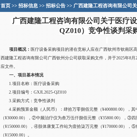
首页
>>
招标信息
>>
招标公告
>> 广西建隆工程咨询有限公司
广西建隆工程咨询有限公司关于
医疗设
QZ010）
竞争性谈判采
项目概况：
医疗设备采购
项目的潜在竞标人应在广西钦州市钦南区
西建隆工程咨询有限公司广西钦州分公司获取采购文件，并于2025年
8
月
应
文件。
一、项目基本情况
1.项目名称：
医疗设备采购
2.项目编号：
GXJL2025-QZ010
3.采购方式：竞争性谈判
4.采购预算金额（人民币）：
肆拾万零捌佰元整
（
¥
400800
.00）
，
其
（
¥
30000
.00）
，
②中频治疗仪
为叁万伍仟捌佰元整
（
¥
35800
.00）
，
③四
（
¥
150000
.00）
，
④肢体康复工作站为壹拾柒万元整
（
¥
170000
.00）
，
⑤
（
¥
15000
.00）
。