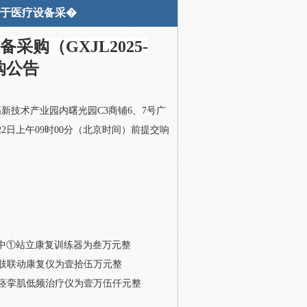
关于医疗设备采�
备采购（
GXJL2025-
购公告
高新技术产业园内曙光园
C3商铺6、7号广
22
日上午
09时00分（北京时间）前提交响
中
①站立康复训练器为
叁万元整
肢联动康复仪为壹拾伍万元整
痉挛肌低频治疗仪为壹万伍仟元整