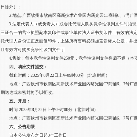
日除外）
；
2.地点:广西钦州市钦南区高新技术产业园内曙光园C3商铺6、7号
3.法定代表人（或负责人）或委托代理人购买竞争性谈判文件时须
三证合一的营业执照副本复印件或事业单位法人证书复印件、有效的法
托代理人身份证正反面复印件，
上述所有资料必须加盖竞标人公章，并
且有效方可购买
竞争性谈判文件
；
4.售价：每本竞争性谈判文件250元，竞争性谈判文件售后不退（本
四、响应文件提交：
截止时间：
2025年
8
月
22
日上午
09时00分（北京时间）
地点：广西钦州市钦南区高新技术产业园内曙光园
C3商铺6、7号
期送达或未密封将予以拒收。
五、开启：
时间
:2025年
8
月
22
日上午
09时00分（北京时间）
地点：广西钦州市钦南区高新技术产业园内曙光园
C3商铺6、7号
六、公告期限
自本公告发布之日起
3个工作日