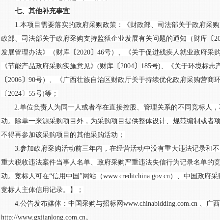
七、其他补充事宜
1.本项目需要落实的政府采购政策：
《
财政部、司法部关于政府采购
政部、司法部关于政府采购支持监狱企业发展有关问题的通知（财库
〔
2
发展管理办法》（财库
〔
2020
〕
46号）、《关于促进残疾人就业政府采
《节能产品政府采购实施意见》(财库
〔
2004
〕
185号)、《关于环境标
〔
2006
〕
90号）、《广西壮族自治区财政厅关于持续优化政府采购营商
〔2024〕55号)等；
2.
单位负责人为同一人或者存在直接控股、管理关系的不同竞标人，
动。除单一来源采购项目外，为采购项目提供整体设计、规范编制或者
不得再参加该采购项目的其他采购活动；
3.
参加政府采购活动前三年内，在经营活动中没有重大违法记录和不
重大税收违法案件当事人名单、政府采购严重违法失信行为记录名单的
动。竞标人可在
“信用中国”网站（www.creditchina.gov.cn）、中国政府采购网
竞标人主体信用记录。】；
4.
公告发布媒体：中国采购与招标网
www.chinabidding.com.
http://www.gxjianlong.com.cn
。