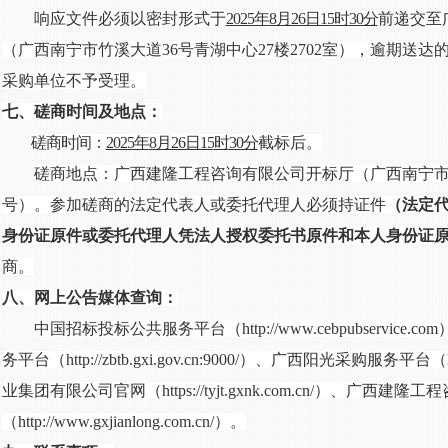
响应文件必须以密封形式于
2025年
8月26日15
时
30分
前
递交至
（广西南宁市竹溪大道
36号青湖中心27楼2702室），逾期送
采购单位不予受理。
七、磋商时间及地点：
磋商时间：
2025年
8月26日15
时
30分
截标后。
磋商地点：广西建隆工程咨询有限公司开标厅（广西南宁
号）。参加磋商的法定代表人或委托代理人必须持证件
（法定
身份证原件或委托代理人凭法人授权委托书原件和本人身份证
商。
八、网上公告媒体查询：
中国招标投标公共服务平台（
http://www.cebpubser
务平台（http://zbtb.gxi.gov.cn:9000/）、广西阳光采购服务平台（ht
业集团有限公司官网（
https://tyjt.gxnk.com.cn/
）、广西建隆工程
（
http://www.gxjianlong.com.cn/）。