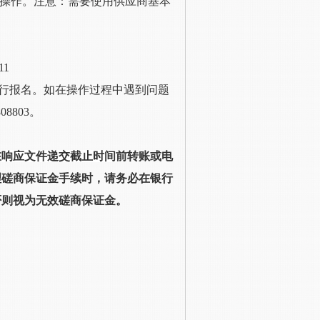
值操作。注意：需要使用供应商基本
11
再行报名。如在操作过程中遇到问题
08803。
在
响应文件递交截止时间
前转账或电
理
磋商保证金
手续时，请务必在银行
否则视为无效
磋商保证金
。