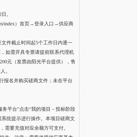
2
日。
om/index
）首页
→登录入口→供应商
应文件截止时间起5个工作日内逐一
票，如需开具专票请提前联系代理机
每本200元（发票由阳光平台提供），售
标人。
进行报名并购买磋商文件；未在平台
务平台”点击“我的项目－投标阶段
根据系统提示进行操作。本项目磋商文
额，需要充值对应余额方可支付。