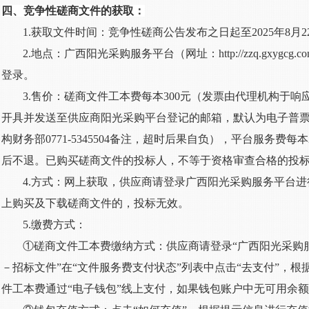
四、竞争性磋商文件的获取：
1.获取文件时间：竞争性磋商公告发布之日起至202
5
年
8
月
2
2.地点：广西阳光采购服务平台（网址：
http://zzq.gxygcg.c
登录。
3.售价：磋商文件工本费每本300元（发票由代理机构于响
开具并发送至供应商阳光采购平台登记的邮箱，默认为电子普
构财务部0771-5345504备注，超时后果自负），平台服务费
后不退。已购买磋商文件的投标人，不等于资格审查合格的投
4.方式：网上获取，供应商请登录广西阳光采购服务平台
上购买及下载磋商文件的，投标无效。
5.缴费方式：
①磋商文件工本费缴纳方式：供应商请登录“广西阳光采购服
－招标文件”在“文件服务费支付状态”列表中点击“去支付”，
件工本费通过“电子钱包”线上支付，如果钱包账户中无可用余