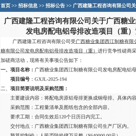
首页
>>
招标信息
>>
招标公告
>> 广西建隆工程咨询有限公司
广西建隆工程咨询有限公司关于
广西糖业
发电房配电铝母排改造项目（重）
广西建隆工程咨询有限公司受
广西糖业集团西江制糖有限
糖有限公司发电房配电铝母排改造项目（重）
进行竞争性磋商
加磋商活动，现将有关事项公告如下：
一、项目名称：
广西糖业集团西江制糖有限公司发电房配电铝
项目编号
：
GXJL-2025-194
二、
项目简要说明及采购范围：
主要建设内容：
将配电房原铝母排更换成铜母排。
具体内
采购范围：工程量清单
及图纸
包含的全部内容。
要求工期：
合同生效后
120个日历日内完工
。
交付地点：
广西糖业集团西江制糖有限公司
生产厂区内。
预算控制价：
人民币
陆拾肆万元整（
¥640000.00
元）
。