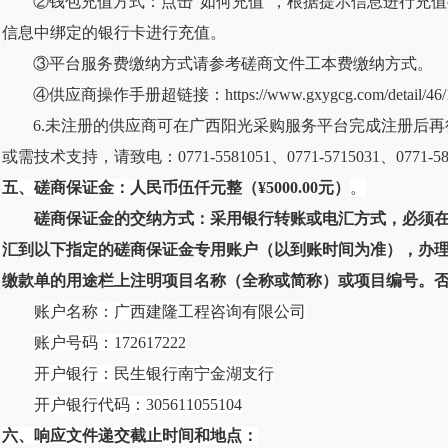
②钱包充值方式：点击“如何充值”，根据提示信息进行充
信息中绑定的银行卡进行充值。
③平台服务费缴纳方式请参考磋商文件工本费缴纳方式。
④供应商操作手册超链接：
https://www.gxygcg.com/detail/46/
6.未注册的供应商可在广西阳光采购服务平台完成注册后
或需技术支持，请致电：0771-5581051、0771-5715031、0771-58
五、磋商保证金：人民币
伍仟元整（
¥5000.00元
）
。
磋商保证金
的交纳方式：采用银行转账或电汇方式，必须
汇到以下指定的
磋商保证金
专用账户（以到账时间为准），办
缴款单的用途栏上注明项目名称
（
全称或简称
）
或项目编号。
账户名称：广西建隆工程咨询有限公司
账户号码：
172617222
开户银行：民生银行南宁金湖支行
开户银行代码：
305611055104
六、响应文件递交截止时间和地点：