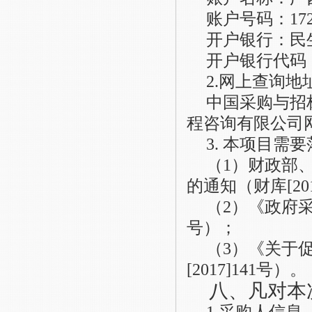
账户号码：
17
开户银行：民
开户银行代码
2
.
网上查询地
中国采购与招
程咨询有限公司网（htt
3
.
本项目需要
（
1）财政部
的通知（财库[201
（
2）《政府采
号）；
（
3）《关于
[2017]141号）。
八、凡对本
1.采购人信息