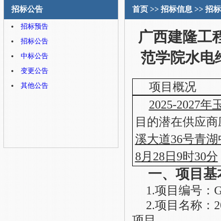
招标公告
首页
>>
招标信息
>>
招标
招标预告
广西建隆工
招标公告
范学院水电
中标公告
变更公告
项目概况
其他公告
2025-20
目的潜在供应商
溪大道
36号青湖
8
月
28
日
9时30
分
一、项目基
1
.
项目编号：
G
2
.
项目名称：
项目