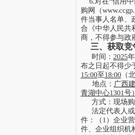
6
.
对在
“信用中国
购网（www.cc
件当事人名单、
合《中华人民共
商，不得参与政
三、获取竞
时间：
2025
年
布之日起不得少
15:00
至
18:00
（
地点：
广西
青湖中心1301号
方式：
现场购
法定代表人或
件：（
1）企业
件、企业组织机