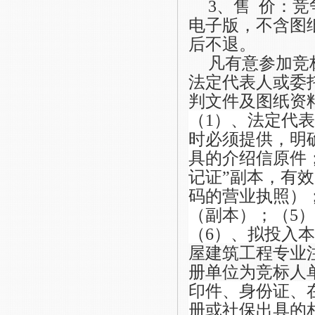
3、售 价：竞
电子版，
不含图
后不退。
凡有意参加
竞
法定代表人或委
判文件及图纸资
（
1）、法定代
时必须提供，明
具的介绍信原件；
记证”副本，有
码的营业执照）
（副本）；（5）
（6）、拟投入
屋建筑
工程专业
册单位为竞标人
印件、身份证、在
册或社保出具的